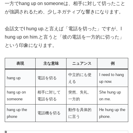
一方でhang up on someoneは、相手に対して切ったこと
が強調されるため、少しネガティブな響きになります。
会話文でI hung up.と言えば「電話を切った」ですが、I
hung up on him.と言うと「彼の電話を一方的に切った」
という印象になります。
表現
主な意味
ニュアンス
例
中立的にも使
I need to hang
hang up
電話を切る
える
up now.
hang up on
相手に対して
突然、失礼、
She hung up
someone
電話を切る
一方的
on me.
hang up the
動作を具体的
He hung up the
電話機を切る
phone
に言う
phone.