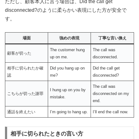
ただし、顧客本人に言う場合は、Did the call get
disconnected?のように柔らかい表現にした方が安全で
す。
場面
強めの表現
丁寧な言い換え
The customer hung
The call was
顧客が切った
up on me.
disconnected.
相手に切られたか確
Did you hang up on
Did the call get
認
me?
disconnected?
The call was
I hung up on you by
こちらが切った謝罪
disconnected on my
mistake.
end.
通話を終えたい
I’m going to hang up.
I’ll end the call now.
相手に切られたときの言い方