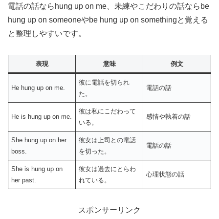
電話の話ならhung up on me、未練やこだわりの話ならbe
hung up on someoneやbe hung up on somethingと覚える
と整理しやすいです。
表現
意味
例文
彼に電話を切られ
He hung up on me.
電話の話
た。
彼は私にこだわって
He is hung up on me.
感情や執着の話
いる。
She hung up on her
彼女は上司との電話
電話の話
boss.
を切った。
She is hung up on
彼女は過去にとらわ
心理状態の話
her past.
れている。
スポンサーリンク