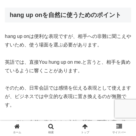
hang up onを自然に使うためのポイント
hang up onは便利な表現ですが、相手への非難に聞こえや
すいため、使う場面を選ぶ必要があります。
英語では、直接You hung up on me.と言うと、相手を責め
ているように響くことがあります。
そのため、日常会話では感情を伝える表現として使えます
が、ビジネスでは中立的な表現に置き換えるのが無難で
す。
ここでは、自然に使うための文法、語順、丁寧な言い換
え、発音のポイントをまとめます。
ホーム
検索
トップ
サイドバー