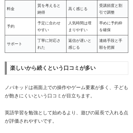
質を考えると
受講頻度と割
料金
高く感じる
納得
引で調整
予定に合わせ
人気時間は埋
早めに予約枠
予約
やすい
まりやすい
を確保
丁寧に対応さ
返信が遅いと
連絡手段と手
サポート
れた
感じる
順を把握
楽しいから続くという口コミが多い
ノバキッドは画面上での操作やゲーム要素が多く、子ども
が飽きにくいという口コミが目立ちます。
英語学習を勉強として始めるより、遊びの延長で入れる点
が評価されやすいです。