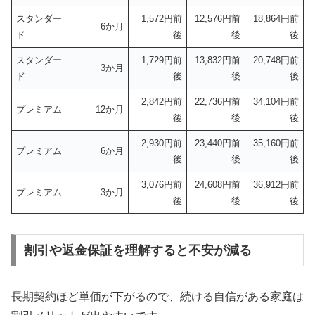
スタンダー
1,572円前
12,576円前
18,864円前
6か月
ド
後
後
後
スタンダー
1,729円前
13,832円前
20,748円前
3か月
ド
後
後
後
2,842円前
22,736円前
34,104円前
プレミアム
12か月
後
後
後
2,930円前
23,440円前
35,160円前
プレミアム
6か月
後
後
後
3,076円前
24,608円前
36,912円前
プレミアム
3か月
後
後
後
割引や返金保証を理解すると不安が減る
長期契約ほど単価が下がるので、続ける自信がある家庭は