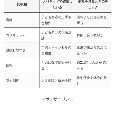
ノバキッドで確認し
他社を見るときのチ
比較軸
たい点
ェック
子ども対応の上手さ
国籍より指導経験を
講師
と相性
重視
子ども向けの段階設
カリキュラム
目的に合う教材か
計
予約とキャンセルの
家庭の生活リズムに
継続しやすさ
自由度
合うか
月の回数で総額を計
週2回以上の総額で比
価格
算
べる
途中停止や休会の条
安心制度
返金保証と解約手順
件
スポンサーリンク