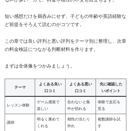
短い感想だけを鵜呑みにせず、子どもの年齢や英語経験な
ど前提をそろえて読むのがコツです。
この章では良い評判と悪い評判をテーマ別に整理し、次章
の料金検証につながる判断材料を作ります。
まずは全体像をつかみましょう。
よくある良い
よくある悪い
先に確認した
テーマ
口コミ
口コミ
いポイント
ゲーム感覚で
合わないと集
体験で反応を
レッスン体験
楽しい
中が切れる
見る
明るく褒めて
相性の当たり
複数講師を試
講師
くれる
外れ
す