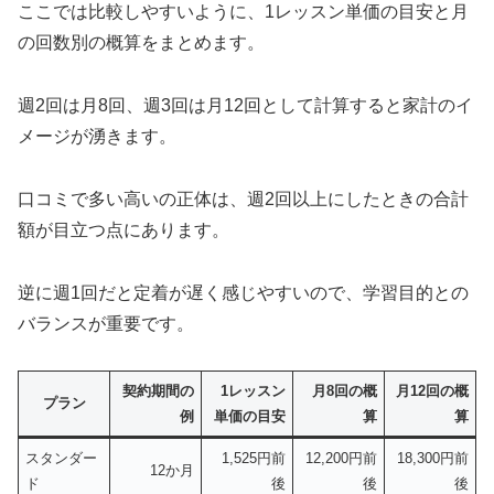
ここでは比較しやすいように、1レッスン単価の目安と月
の回数別の概算をまとめます。
週2回は月8回、週3回は月12回として計算すると家計のイ
メージが湧きます。
口コミで多い高いの正体は、週2回以上にしたときの合計
額が目立つ点にあります。
逆に週1回だと定着が遅く感じやすいので、学習目的との
バランスが重要です。
契約期間の
1レッスン
月8回の概
月12回の概
プラン
例
単価の目安
算
算
スタンダー
1,525円前
12,200円前
18,300円前
12か月
ド
後
後
後