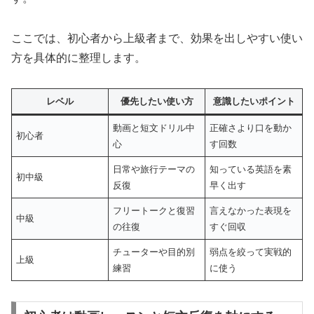
ここでは、初心者から上級者まで、効果を出しやすい使い
方を具体的に整理します。
レベル
優先したい使い方
意識したいポイント
動画と短文ドリル中
正確さより口を動か
初心者
心
す回数
日常や旅行テーマの
知っている英語を素
初中級
反復
早く出す
フリートークと復習
言えなかった表現を
中級
の往復
すぐ回収
チューターや目的別
弱点を絞って実戦的
上級
練習
に使う