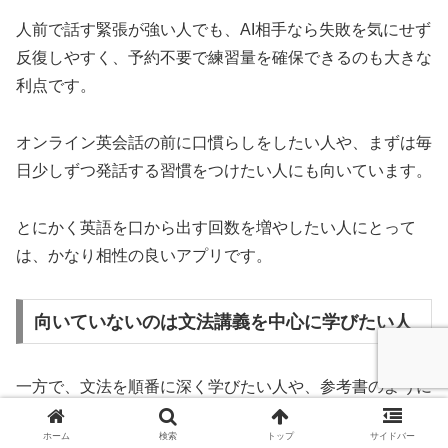
人前で話す緊張が強い人でも、AI相手なら失敗を気にせず
反復しやすく、予約不要で練習量を確保できるのも大きな
利点です。
オンライン英会話の前に口慣らしをしたい人や、まずは毎
日少しずつ発話する習慣をつけたい人にも向いています。
とにかく英語を口から出す回数を増やしたい人にとって
は、かなり相性の良いアプリです。
向いていないのは文法講義を中心に学びたい人
一方で、文法を順番に深く学びたい人や、参考書のように
体系立てて理解したい人には、スピークだけでは足りない
ホーム
検索
トップ
サイドバー
ことがあります。