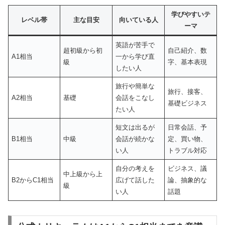
学びやすいテ
レベル帯
主な目安
向いている人
ーマ
英語が苦手で
超初級から初
自己紹介、数
A1相当
一から学び直
級
字、基本表現
したい人
旅行や簡単な
旅行、接客、
A2相当
基礎
会話をこなし
基礎ビジネス
たい人
短文は出るが
日常会話、予
B1相当
中級
会話が続かな
定、買い物、
い人
トラブル対応
自分の考えを
ビジネス、議
中上級から上
B2からC1相当
広げて話した
論、抽象的な
級
い人
話題