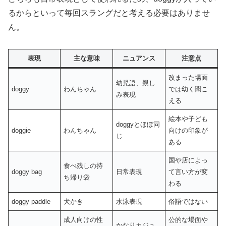
るからといって毎回スラングだと考える必要はありませ
ん。
表現
主な意味
ニュアンス
注意点
改まった場面
幼児語、親し
doggy
わんちゃん
では幼く聞こ
み表現
える
絵本や子ども
doggyとほぼ同
doggie
わんちゃん
向けの印象が
じ
ある
国や店によっ
食べ残しの持
doggy bag
日常表現
て言い方が変
ち帰り袋
わる
doggy paddle
犬かき
水泳表現
俗語ではない
成人向けの性
公的な場面や
かなりカジュ