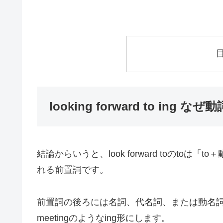
looking forward to in
結論からいうと、look forward toのt
れる前置詞です。
前置詞の後ろには名詞、代名詞、または動名詞
meetingのようなing形にします。