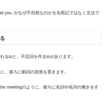
o meet you. がなぜ不自然なのかを丸暗記ではなく文法で
ある
れるtoと、不定詞を作るtoがあります。
 goのように、後ろに動詞の原形を置きます。
、to the meetingのように、後ろに名詞や名詞の働きをす