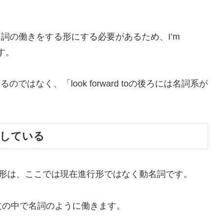
、名詞の働きをする形にする必要があるため、I’m
ります。
はなく、「look forward toの後ろには名詞系が
をしている
ngなどのing形は、ここでは現在進行形ではなく動名詞です。
文の中で名詞のように働きます。