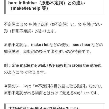
bare infinitive（原形不定詞）との違い
（make/let/help 等）
不定詞には to を付ける形（to不定詞）と、to を付けない
形（原形不定詞）があります。
原形不定詞は、
make / let
などの使役、
see / hear
などの
知覚動詞、助動詞の後ろで出やすいのが特徴です。
例：
She made me wait.
/
We saw him cross the street.
のように to が消えます。
今回のテーマは「to不定詞を目的語に取る動詞」なので、
原形不定詞が出る場面とは分けて覚えるのがコツです。
主語が同じか違うかで見分けるコツ