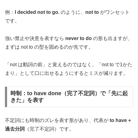
例：
I decided not to go.
のように、
not to
がワンセット
です。
強い禁止や決意を表すなら
never to do
の形も出ますが、
まずは not to の型を固めるのが先です。
「not は動詞の前」と覚えるのではなく、「not to で1かた
まり」として口に出せるようにするとミスが減ります。
時制：to have done（完了不定詞）で「先に起
きた」を表す
不定詞にも時制のズレを表す形があり、代表が
to have +
過去分詞
（完了不定詞）です。