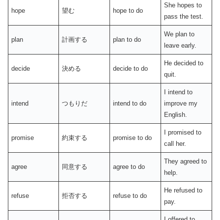
She hopes to
hope
望む
hope to do
pass the test.
We plan to
plan
計画する
plan to do
leave early.
He decided to
decide
決める
decide to do
quit.
I intend to
intend
つもりだ
intend to do
improve my
English.
I promised to
promise
約束する
promise to do
call her.
They agreed to
agree
同意する
agree to do
help.
He refused to
refuse
拒否する
refuse to do
pay.
I offered to