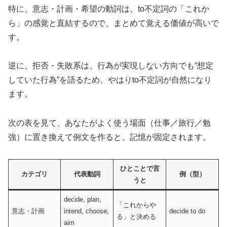
特に、意志・計画・希望の動詞は、to不定詞の「これか
ら」の感覚と直結するので、まとめて覚える価値が高いで
す。
逆に、拒否・失敗系は、行為が実現しない方向でも“想定
していた行為”を語るため、やはりto不定詞が自然になり
ます。
次の表を見て、あなたがよく使う場面（仕事／旅行／勉
強）に置き換えて例文を作ると、記憶が固定されます。
ひとことで言
カテゴリ
代表動詞
例（型）
うと
decide, plan,
「これからや
意志・計画
intend, choose,
decide to do
る」と決める
aim