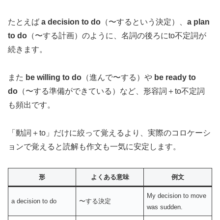
たとえば
a decision to do
（〜するという決定）、
a plan
to do
（〜する計画）のように、名詞の後ろにto不定詞が
続きます。
また
be willing to do
（進んで〜する）や
be ready to
do
（〜する準備ができている）など、形容詞＋to不定詞
も頻出です。
「動詞＋to」だけに絞って覚えるより、実際のコロケーシ
ョンで覚えると読解も作文も一気に安定します。
形
よくある意味
例文
My decision to move
a decision to do
〜する決定
was sudden.