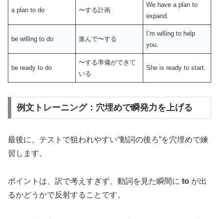
We have a plan to
a plan to do
〜する計画
expand.
I’m willing to help
be willing to do
進んで〜する
you.
〜する準備ができて
be ready to do
She is ready to start.
いる
例文トレーニング：穴埋めで瞬発力を上げる
最後に、テストで狙われやすい“動詞の後ろ”を穴埋めで練
習します。
ポイントは、訳で考えすぎず、動詞を見た瞬間に
to
が出
るかどうかで反射することです。