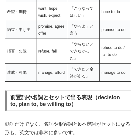
want, hope,
「こうなって
希望・期待
hope to do
wish, expect
ほしい」
promise, agree,
「やるよ」と
約束・申し出
promise to do
offer
言う
「やらない／
refuse to do /
拒否・失敗
refuse, fail
できなかっ
fail to do
た」
「できた／余
達成・可能
manage, afford
manage to do
裕がある」
前置詞や名詞とセットで出る表現（decision
to, plan to, be willing to）
動詞だけでなく、名詞や形容詞とto不定詞がセットになる
形も、英文では非常に多いです。