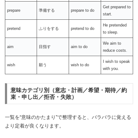
Get prepared to
prepare
準備する
prepare to do
start.
He pretended
pretend
ふりをする
pretend to do
to sleep.
We aim to
aim
目指す
aim to do
reduce costs.
I wish to speak
wish
願う
wish to do
with you.
意味カテゴリ別（意志・計画／希望・期待／約
束・申し出／拒否・失敗）
一覧を“意味のかたまり”で整理すると、バラバラに覚える
より定着が良くなります。