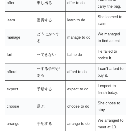
offer
申し出る
offer to do
carry the bag.
She learned to
learn
習得する
learn to do
swim.
どうにか〜す
We managed
manage
manage to do
る
to find a seat.
He failed to
fail
〜できない
fail to do
notice it.
〜する余裕が
I can’t afford to
afford
afford to do
ある
buy it.
I expect to
expect
予期する
expect to do
finish today.
She chose to
choose
選ぶ
choose to do
stay.
We arranged to
arrange
手配する
arrange to do
meet at 10.